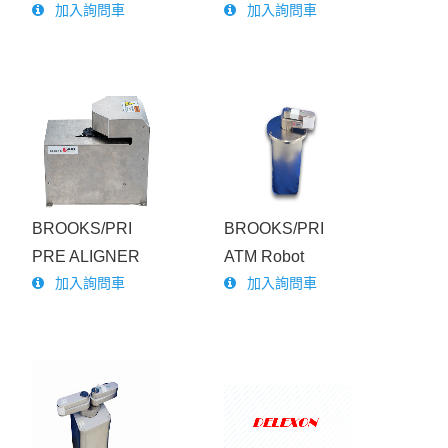
產品介紹
加入詢問車
加入詢問車
English
最新消息
半
導
體
機
械
手
臂
（
維
修
/
交
換
半
導
體
機
械
手
臂
控
制
器
（
維
修
/
交
換
客戶實蹟
承諾服務
關於我們
下載專區
BROOKS/PRI
BROOKS/PRI
歷史沿革
)
半導體二手設備買賣/翻修
聯絡我們
PRE ALIGNER
ATM Robot
半導體/零配件
加入詢問車
加入詢問車
)
BROOKS/PRI
附載端口維修
SANKYO/RORZE
雷射耗材
KAWASAKI/YASKAWA
工業相機維修