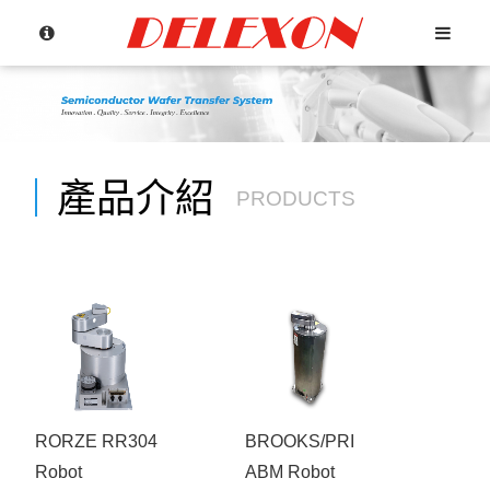
產品介紹
PRODUCTS
Language
Menu
公司簡介
繁體中文
RORZE RR304
BROOKS/PRI
Robot
ABM Robot