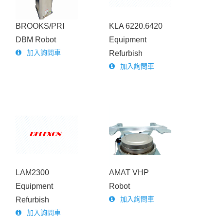
LAM/NVLS
BROOKS/PRI
KLA 6220.6420
ISEL/GENMARK
AMAT
DBM Robot
Equipment
加入詢問車
Refurbish
加入詢問車
LAM2300
AMAT VHP
Equipment
Robot
加入詢問車
Refurbish
加入詢問車