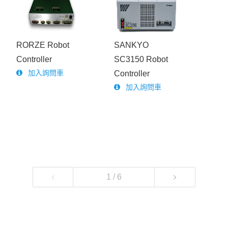
RORZE Robot
SANKYO
Controller
SC3150 Robot
加入詢問車
Controller
加入詢問車
1 / 6
1
2
3
4
5
6