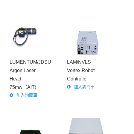
LUMENTUM/JDSU
LAM/NVLS
Argon Laser
Vortex Robot
Head
Controller
加入詢問車
75mw（AIT)
加入詢問車