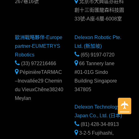
267巷16號
北京市大興區亦莊科
創十三街匯龍森科技園
33號-A座-6層-6008室
歐洲戰略夥伴-Europe
Delexon Robotic Pte.
partner-EUMETRYS
Ltd. (新加坡)
Robotics
(65) 9197-0720
(33) 972216466
66 Tannery lane
PépinièreTARMAC
#01-01G Sindo
–Inovallée29 Chemin
Building Singapore
du VieuxChêne38240
347805
Meylan
Delexon Technology
Japan Co., Ltd. (日本)
(81) 428-34-8913
3-2-5 Fujihashi,