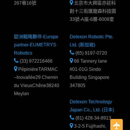
267巷16號
北京市大興區亦莊科
創十三街匯龍森科技園
33號-A座-6層-6008室
歐洲戰略夥伴-Europe
Delexon Robotic Pte.
partner-EUMETRYS
Ltd. (新加坡)
Robotics
(65) 9197-0720
(33) 972216466
66 Tannery lane
PépinièreTARMAC
#01-01G Sindo
–Inovallée29 Chemin
Building Singapore
du VieuxChêne38240
347805
Meylan
Delexon Technology
Japan Co., Ltd. (日本)
(81) 428-34-8913
3-2-5 Fujihashi,