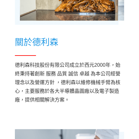
半
導
體
機
械
手
臂
（
維
修
/
交
換
半
導
體
機
械
手
臂
控
制
器
（
維
修
/
交
換
客戶實蹟
關於我們
歷史沿革
承諾服務
)
半導體二手設備買賣/翻修
下載專區
半導體/零配件
)
關於德利森
BROOKS/PRI
聯絡我們
雷射耗材
SANKYO/RORZE
工業相機維修
KAWASAKI/YASKAWA
附載端口維修
德利森科技股份有限公司成立於西元2000年，始
終秉持著創新 服務 品質 誠信 卓越 為本公司經營
LAM/NVLS
理念以及營運方針 ，德利森以維修機械手臂為核
心，主要服務於各大半導體晶圓廠以及電子製造
AMAT
ISEL/GENMARK
廠，提供相關解決方案。