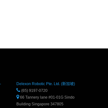
-
Delexon Robotic Pte. Ltd. (新加坡)
(65) 9197-0720
66 Tannery lane #01-01G Sindo
Building Singapore 347805