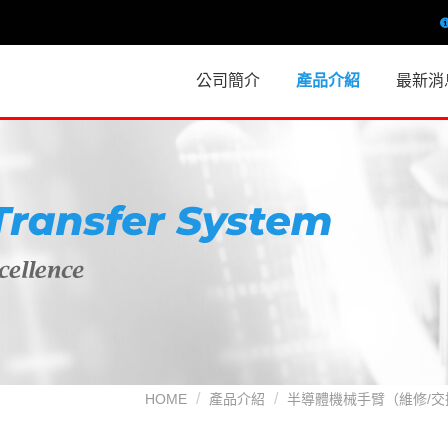
公司簡介
產品介紹
最新消
關於我們
半導體機械手臂（維修
換)
歷史沿革
半導體機械手臂控制
BROOKS/PRI
修/交換)
SANKYO/RORZE
半導體/零配件
KAWASAKI/YASKA
雷射耗材
半導體二手設備買賣/
LAM/NVLS
工業相機維修
附載端口維修
AMAT
HOME
產品介紹
半導體機械手臂（維修/交
ISEL/GENMARK