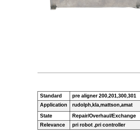
Standard
pre aligner 200,201,300,301
Application
rudolph,kla,mattson,amat
State
Repair/Overhaul/Exchange
Relevance
pri robot ,pri controller