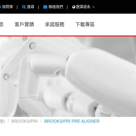
詢問車
搜尋
聯絡我們
選擇語系
繁體中文
English
息
客戶實蹟
承諾服務
下載專區
/交
器（維
WA
翻修
換)
BROOKS/PRI
BROOKS/PRI PRE ALIGNER