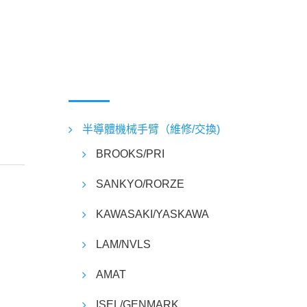
半導體機械手臂（維修/交換)
BROOKS/PRI
SANKYO/RORZE
KAWASAKI/YASKAWA
LAM/NVLS
AMAT
ISEL/GENMARK